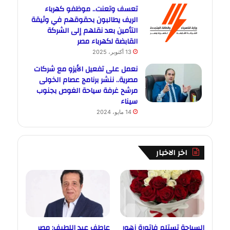
تعسف وتعنت.. موظفو كهرباء
الريف يطالبون بحقوقهم في وثيقة
التأمين بعد نقلهم إلى الشركة
القابضة لكهرباء مصر
13 أكتوبر، 2025
نعمل على تفعيل الأيزو مع شركات
مصرية.. ننشر برنامج عصام الخولى
مرشح غرفة سياحة الغوص بجنوب
سيناء
14 مايو، 2024
اخر الاخبار
السياحة تستلم فاتورة زهور
عاطف عبد اللطيف: مصر