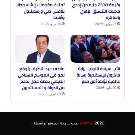
بقيمة 2500 جنيه من إحدى
تمتلك مقومات إنشاء مطار
محلات التنسيق الزهري
ينافس دبي وإسطنبول
بالقاهرة
وأتلانتا
21 يونيو، 2026
14 مايو، 2026
نائب سياحة النواب: زيارة
عاطف عبد اللطيف يتوقع
ماكرون للإسكندرية رسالة
نمو في الموسم السياحي
عالمية تؤكد أمن مصر
الصيفي بخطة عمل بدعم
من الدولة و المستثمرين
10 مايو، 2026
23 أبريل، 2026
2026 تمت برمجة الموقع بواسطة
Promixi
.