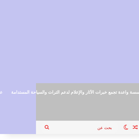
سة واعدة تجمع خبرات الآثار والإعلام لدعم التراث والسياحة المستدامة
عم
ام
جيل الدخول
مقال عشوائي
الوضع المظلم
بحث
عن