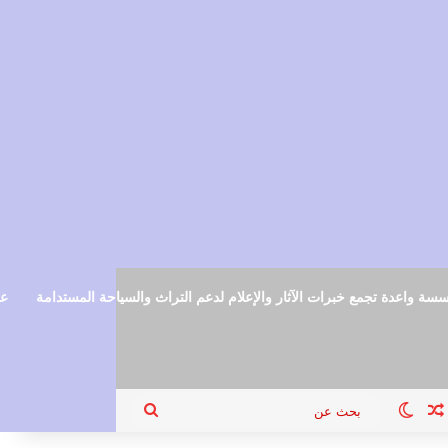
سة واعدة تجمع خبرات الآثار والإعلام لدعم التراث والسياحة المستدامة
عم
ام
جيل الدخول
مقال عشوائي
الوضع المظلم
بحث
عن