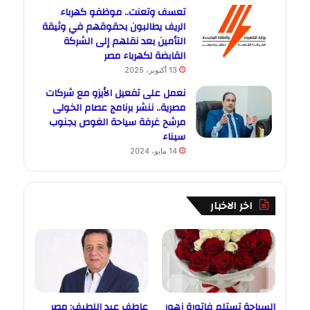
تعسف وتعنت.. موظفو كهرباء
الريف يطالبون بحقوقهم في وثيقة
التأمين بعد نقلهم إلى الشركة
القابضة لكهرباء مصر
13 أكتوبر، 2025
نعمل على تفعيل الأيزو مع شركات
مصرية.. ننشر برنامج عصام الخولى
مرشح غرفة سياحة الغوص بجنوب
سيناء
14 مايو، 2024
اخر الاخبار
السياحة تستلم فاتورة زهور
عاطف عبد اللطيف: مصر