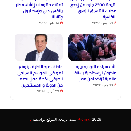
بقيمة 2500 جنيه من إحدى
تمتلك مقومات إنشاء مطار
محلات التنسيق الزهري
ينافس دبي وإسطنبول
بالقاهرة
وأتلانتا
21 يونيو، 2026
14 مايو، 2026
نائب سياحة النواب: زيارة
عاطف عبد اللطيف يتوقع
ماكرون للإسكندرية رسالة
نمو في الموسم السياحي
عالمية تؤكد أمن مصر
الصيفي بخطة عمل بدعم
من الدولة و المستثمرين
10 مايو، 2026
23 أبريل، 2026
2026 تمت برمجة الموقع بواسطة
Promixi
.