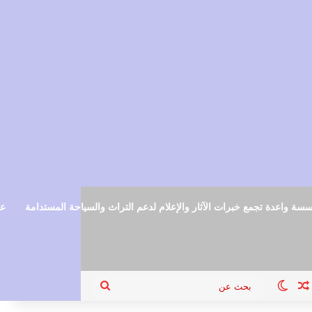
سة واعدة تجمع خبرات الآثار والإعلام لدعم التراث والسياحة المستدامة
عم
ام
جيل الدخول
مقال عشوائي
الوضع المظلم
بحث
عن