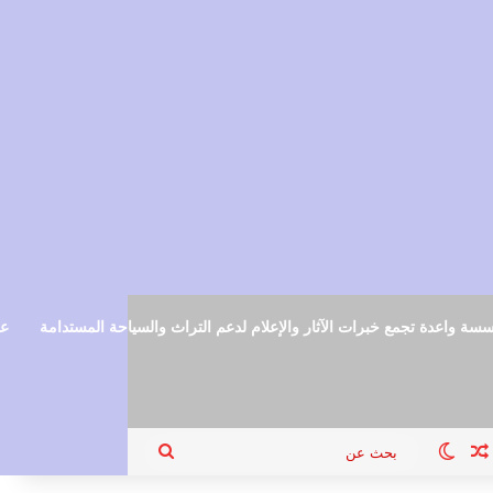
سة واعدة تجمع خبرات الآثار والإعلام لدعم التراث والسياحة المستدامة
عم
ام
جيل الدخول
مقال عشوائي
الوضع المظلم
بحث
عن