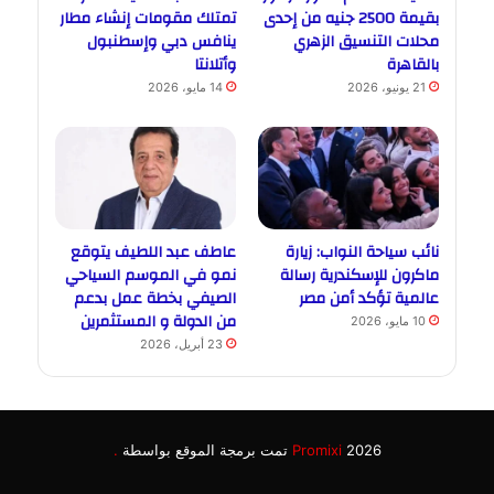
بقيمة 2500 جنيه من إحدى
تمتلك مقومات إنشاء مطار
محلات التنسيق الزهري
ينافس دبي وإسطنبول
بالقاهرة
وأتلانتا
21 يونيو، 2026
14 مايو، 2026
نائب سياحة النواب: زيارة
عاطف عبد اللطيف يتوقع
ماكرون للإسكندرية رسالة
نمو في الموسم السياحي
عالمية تؤكد أمن مصر
الصيفي بخطة عمل بدعم
من الدولة و المستثمرين
10 مايو، 2026
23 أبريل، 2026
2026 تمت برمجة الموقع بواسطة
Promixi
.