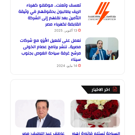
تعسف وتعنت.. موظفو كهرباء
الريف يطالبون بحقوقهم في وثيقة
التأمين بعد نقلهم إلى الشركة
القابضة لكهرباء مصر
13 أكتوبر، 2025
نعمل على تفعيل الأيزو مع شركات
مصرية.. ننشر برنامج عصام الخولى
مرشح غرفة سياحة الغوص بجنوب
سيناء
14 مايو، 2024
اخر الاخبار
السياحة تستلم فاتورة زهور
عاطف عبد اللطيف: مصر