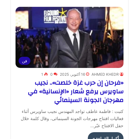
فن
AHMED KHEDR
16 أكتوبر، 2025
0
1
«فرحان إن حرب غزة خلصت».. نجيب
ساويرس يرفع شعار «الإنسانية» في
مهرجان الجونة السينمائي
كتبت : فاطمة عاطف تواجد المهندس نجيب ساويرس أثناء
فعاليات افتتاح مهرجات الجونة السينمائى، وقال كلمة خلال
حفل الافتتاح عبّر…
أكمل القراءة »