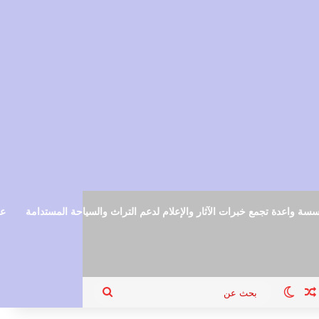
سة واعدة تجمع خبرات الآثار والإعلام لدعم التراث والسياحة المستدامة
عم
ام
جيل الدخول
مقال عشوائي
الوضع المظلم
بحث
عن