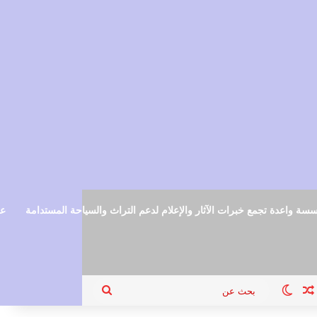
سة واعدة تجمع خبرات الآثار والإعلام لدعم التراث والسياحة المستدامة
عم
ام
جيل الدخول
مقال عشوائي
الوضع المظلم
بحث
عن