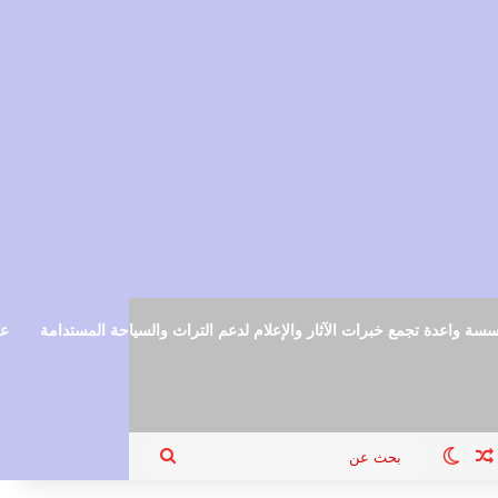
سة واعدة تجمع خبرات الآثار والإعلام لدعم التراث والسياحة المستدامة
عم
ام
جيل الدخول
مقال عشوائي
الوضع المظلم
بحث
عن