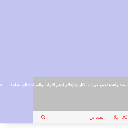
سة واعدة تجمع خبرات الآثار والإعلام لدعم التراث والسياحة المستدامة
عم
ام
جيل الدخول
مقال عشوائي
الوضع المظلم
بحث
عن