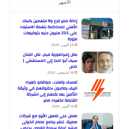
الأشهر
إحالة مدير فرع و8 متهمين بالبنك
الأهلي للمحاكمة بتهمة الاستيلاء
على 23.5 مليون جنيه بتوقيعات
مزورة
29 أكتوبر، 2025
بطل إمبراطورية ميم.. نقل الفنان
سيف أبو النجا إلى المستشفى |
خاص
16 أغسطس، 2025
تعسف وتعنت.. موظفو كهرباء
الريف يطالبون بحقوقهم في وثيقة
التأمين بعد نقلهم إلى الشركة
القابضة لكهرباء مصر
13 أكتوبر، 2025
نعمل على تفعيل الأيزو مع شركات
مصرية.. ننشر برنامج عصام الخولى
مرشح غرفة سياحة الغوص بجنوب