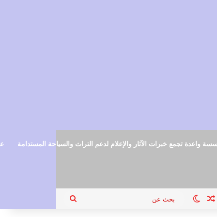
سة واعدة تجمع خبرات الآثار والإعلام لدعم التراث والسياحة المستدامة
عم
ام
جيل الدخول
مقال عشوائي
الوضع المظلم
بحث
عن