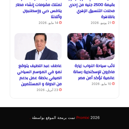
بقيمة 2500 جنيه من إحدى
تمتلك مقومات إنشاء مطار
محلات التنسيق الزهري
ينافس دبي وإسطنبول
بالقاهرة
وأتلانتا
21 يونيو، 2026
14 مايو، 2026
نائب سياحة النواب: زيارة
عاطف عبد اللطيف يتوقع
ماكرون للإسكندرية رسالة
نمو في الموسم السياحي
عالمية تؤكد أمن مصر
الصيفي بخطة عمل بدعم
من الدولة و المستثمرين
10 مايو، 2026
23 أبريل، 2026
2026 تمت برمجة الموقع بواسطة
Promixi
.