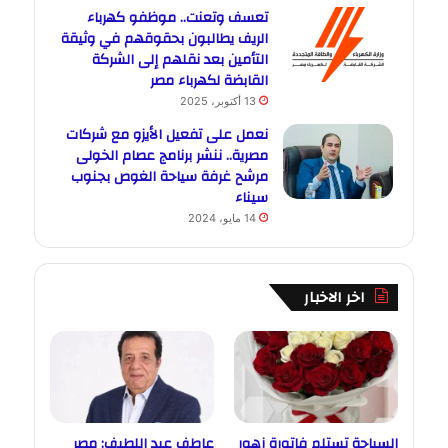
تعسف وتعنت.. موظفو كهرباء
الريف يطالبون بحقوقهم في وثيقة
التأمين بعد نقلهم إلى الشركة
القابضة لكهرباء مصر
13 أكتوبر، 2025
نعمل على تفعيل الأيزو مع شركات
مصرية.. ننشر برنامج عصام الخولى
مرشح غرفة سياحة الغوص بجنوب
سيناء
14 مايو، 2024
اخر الاخبار
السياحة تستلم فاتورة زهور
عاطف عبد اللطيف: مصر