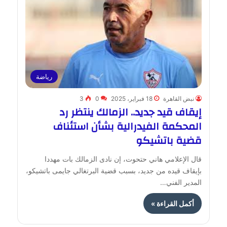
رياضة
نبض القاهرة
18 فبراير، 2025
0
3
إيقاف قيد جديد.. الزمالك ينتظر رد
المحكمة الفيدرالية بشأن استئناف
قضية باتشيكو
قال الإعلامي هاني حتحوت، إن نادى الزمالك بات مهددا
بإيقاف قيده من جديد، بسبب قضية البرتغالي جايمى باتشيكو،
المدير الفني…
أكمل القراءة »