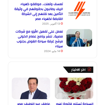
تعسف وتعنت.. موظفو كهرباء
الريف يطالبون بحقوقهم في وثيقة
التأمين بعد نقلهم إلى الشركة
القابضة لكهرباء مصر
13 أكتوبر، 2025
نعمل على تفعيل الأيزو مع شركات
مصرية.. ننشر برنامج عصام الخولى
مرشح غرفة سياحة الغوص بجنوب
سيناء
14 مايو، 2024
اخر الاخبار
السياحة تستلم فاتورة زهور
عاطف عبد اللطيف: مصر