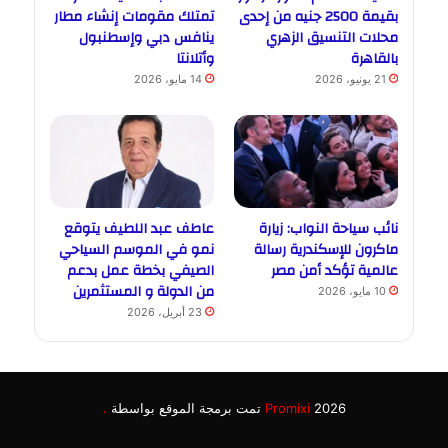
بقيمة 2500 جنيه من إحدى
تمتلك مقومات إنشاء مطار
محلات التنسيق الزهري
ينافس دبي وإسطنبول
بالقاهرة
وأتلانتا
21 يونيو، 2026
14 مايو، 2026
نائب سياحة النواب: زيارة
عاطف عبد اللطيف يتوقع
ماكرون للإسكندرية رسالة
نمو في الموسم السياحي
عالمية تؤكد أمن مصر
الصيفي بخطة عمل بدعم
من الدولة و المستثمرين
10 مايو، 2026
23 أبريل، 2026
2026 تمت برمجة الموقع بواسطة
Promixi
.