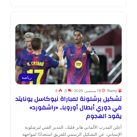
رياضة
Ramy
18 سبتمبر، 2025
0
6
تشكيل برشلونة لمباراة نيوكاسل يونايتد
في دوري أبطال أوروبا.. «راشفورد»
يقود الهجوم
أعلن المدرب الألماني هانز فليك، المدير الفني لبرشلونة
الإسباني، عن التشكيل الرسمي للفريق استعدادًا لمواجهة