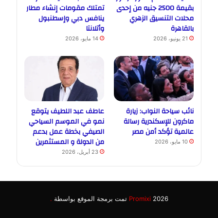
بقيمة 2500 جنيه من إحدى
تمتلك مقومات إنشاء مطار
محلات التنسيق الزهري
ينافس دبي وإسطنبول
بالقاهرة
وأتلانتا
21 يونيو، 2026
14 مايو، 2026
نائب سياحة النواب: زيارة
عاطف عبد اللطيف يتوقع
ماكرون للإسكندرية رسالة
نمو في الموسم السياحي
عالمية تؤكد أمن مصر
الصيفي بخطة عمل بدعم
من الدولة و المستثمرين
10 مايو، 2026
23 أبريل، 2026
2026 تمت برمجة الموقع بواسطة
Promixi
.