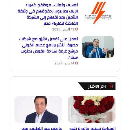
تعسف وتعنت.. موظفو كهرباء
الريف يطالبون بحقوقهم في وثيقة
التأمين بعد نقلهم إلى الشركة
القابضة لكهرباء مصر
13 أكتوبر، 2025
نعمل على تفعيل الأيزو مع شركات
مصرية.. ننشر برنامج عصام الخولى
مرشح غرفة سياحة الغوص بجنوب
سيناء
14 مايو، 2024
اخر الاخبار
السياحة تستلم فاتورة زهور
عاطف عبد اللطيف: مصر