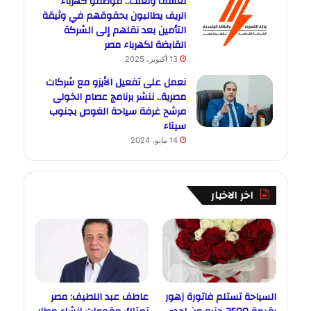
تعسف وتعنت.. موظفو كهرباء
الريف يطالبون بحقوقهم في وثيقة
التأمين بعد نقلهم إلى الشركة
القابضة لكهرباء مصر
13 أكتوبر، 2025
نعمل على تفعيل الأيزو مع شركات
مصرية.. ننشر برنامج عصام الخولى
مرشح غرفة سياحة الغوص بجنوب
سيناء
14 مايو، 2024
اخر الاخبار
السياحة تستلم فاتورة زهور
عاطف عبد اللطيف: مصر