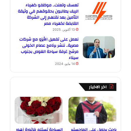
تعسف وتعنت.. موظفو كهرباء
الريف يطالبون بحقوقهم في وثيقة
التأمين بعد نقلهم إلى الشركة
القابضة لكهرباء مصر
13 أكتوبر، 2025
نعمل على تفعيل الأيزو مع شركات
مصرية.. ننشر برنامج عصام الخولى
مرشح غرفة سياحة الغوص بجنوب
سيناء
14 مايو، 2024
اخر الاخبار
باحث يحصل على الماجستير
السياحة تستلم فاتورة زهور