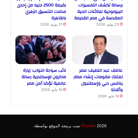
برسالة تكشف التفسيرات
بقيمة 2500 جنيه من إحدى
البيولوجية للكائنات الحية
محلات التنسيق الزهري
المقدسة في مصر القديمة
بالقاهرة
23 يوليو، 2026
21 يونيو، 2026
عاطف عبد اللطيف: مصر
نائب سياحة النواب: زيارة
تمتلك مقومات إنشاء مطار
ماكرون للإسكندرية رسالة
ينافس دبي وإسطنبول
عالمية تؤكد أمن مصر
وأتلانتا
10 مايو، 2026
14 مايو، 2026
2026 تمت برمجة الموقع بواسطة
Promixi
.