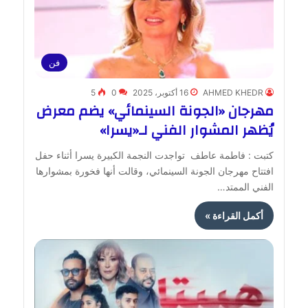
فن
AHMED KHEDR
16 أكتوبر، 2025
0
5
مهرجان «الجونة السينمائي» يضم معرض
يُظهر المشوار الفني لـ«يسرا»
كتبت : فاطمة عاطف تواجدت النجمة الكبيرة يسرا أثناء حفل
افتتاح مهرجان الجونة السينمائي، وقالت أنها فخورة بمشوارها
الفني الممتد…
أكمل القراءة »