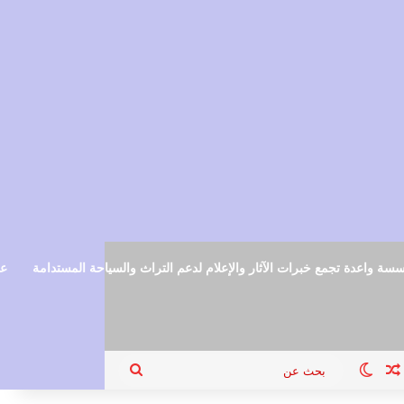
سة واعدة تجمع خبرات الآثار والإعلام لدعم التراث والسياحة المستدامة
عم
ام
جيل الدخول
مقال عشوائي
الوضع المظلم
بحث
عن