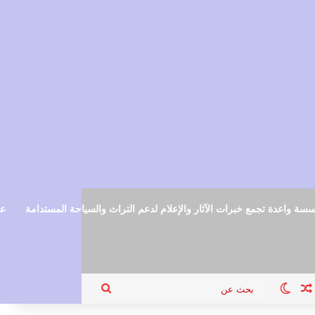
سة واعدة تجمع خبرات الآثار والإعلام لدعم التراث والسياحة المستدامة
عم
ام
جيل الدخول
مقال عشوائي
الوضع المظلم
بحث
عن