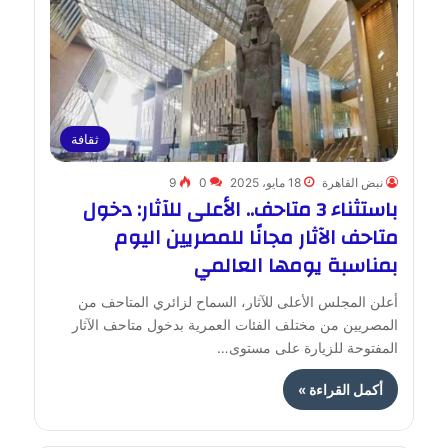
ثقافة
نبض القاهرة
18 مايو، 2025
0
9
باستثناء 3 متاحف.. الأعلى للآثار: دخول
متاحف الآثار مجانًا للمصريين اليوم
بمناسبة يومها العالمي
أعلن المجلس الأعلى للآثار، السماح لزائري المتاحف من
المصريين من مختلف الفئات العمرية بدخول متاحف الآثار
المفتوحة للزيارة على مستوى…
أكمل القراءة »