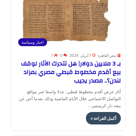
اخبار وسياسة
نبض القاهرة
7 أبريل، 2024
0
7
بـ 3 ملايين دولار| هل تتحرك الآثار لوقف
بيع أقدم مخطوط قبطي مصري بمزاد
لندن؟.. مصدر يجيب
أثار عرض أقدم مخطوط قبطي، جدلا واسعا عبر مواقع
التواصل الاجتماعي خلال الأيام الماضية وذلك بعدما أعن عن
بيعه دار كريستيز…
أكمل القراءة »