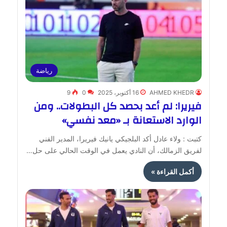
رياضة
AHMED KHEDR
16 أكتوبر، 2025
0
9
فيريرا: لم أعد بحصد كل البطولات.. ومن
الوارد الاستعانة بـ «معد نفسي»
كتبت : ولاء عادل أكد البلجيكي يانيك فيريرا، المدير الفني
لفريق الزمالك، أن النادي يعمل في الوقت الحالي على حل…
أكمل القراءة »