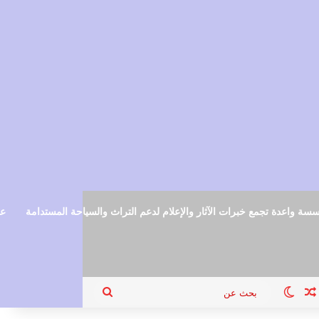
سة واعدة تجمع خبرات الآثار والإعلام لدعم التراث والسياحة المستدامة
عم
ام
جيل الدخول
مقال عشوائي
الوضع المظلم
بحث
عن