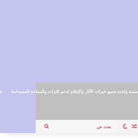
سة واعدة تجمع خبرات الآثار والإعلام لدعم التراث والسياحة المستدامة
عم
ام
جيل الدخول
مقال عشوائي
الوضع المظلم
بحث
عن