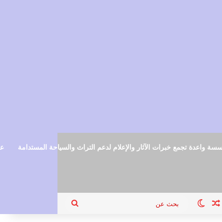
سة واعدة تجمع خبرات الآثار والإعلام لدعم التراث والسياحة المستدامة
عم
ام
جيل الدخول
مقال عشوائي
الوضع المظلم
بحث
عن