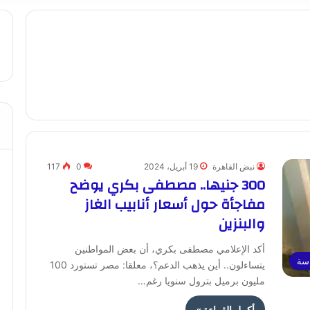
نبض القاهرة
19 أبريل، 2024
0
117
300 جنيها.. مصطفى بكري يوضح
مفاجأة حول أسعار أنابيب الغاز
والبنزين
أكد الإعلامي مصطفى بكري، أن بعض المواطنين
اسة
يتساءلون.. أين يذهب الدعم؟، معلقا: مصر تستورد 100
مليون برميل بترول سنويا رغم…
أكمل القراءة »