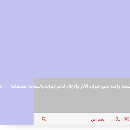
سة واعدة تجمع خبرات الآثار والإعلام لدعم التراث والسياحة المستدامة
عم
ام
جيل الدخول
مقال عشوائي
الوضع المظلم
بحث
عن