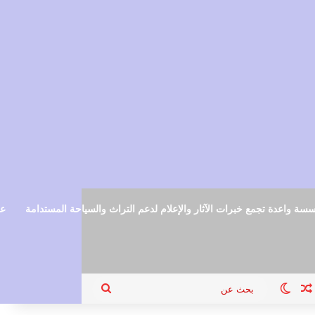
سة واعدة تجمع خبرات الآثار والإعلام لدعم التراث والسياحة المستدامة
عم
ام
جيل الدخول
مقال عشوائي
الوضع المظلم
بحث
عن