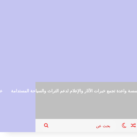
سة واعدة تجمع خبرات الآثار والإعلام لدعم التراث والسياحة المستدامة
عم
ام
جيل الدخول
مقال عشوائي
الوضع المظلم
بحث
عن