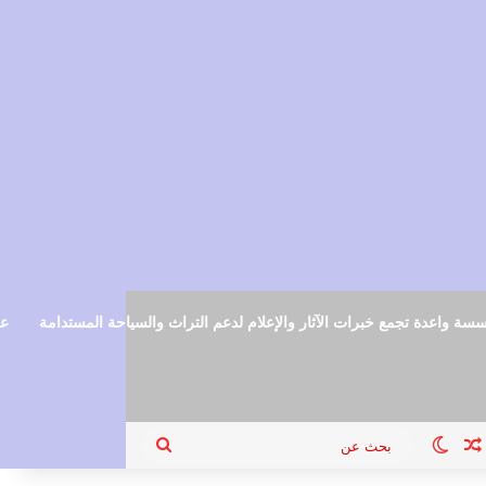
سة واعدة تجمع خبرات الآثار والإعلام لدعم التراث والسياحة المستدامة
عم
ام
جيل الدخول
مقال عشوائي
الوضع المظلم
بحث
عن