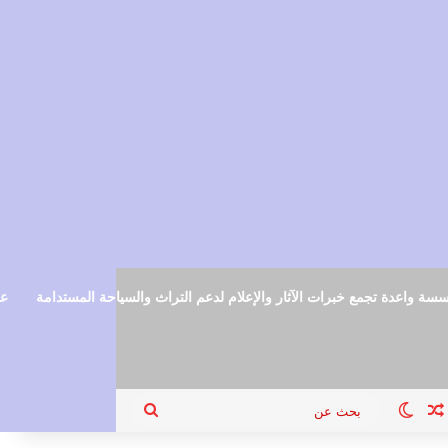
سة واعدة تجمع خبرات الآثار والإعلام لدعم التراث والسياحة المستدامة
عم
ام
جيل الدخول
مقال عشوائي
الوضع المظلم
بحث
عن