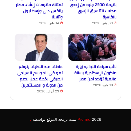
بقيمة 2500 جنيه من إحدى
تمتلك مقومات إنشاء مطار
محلات التنسيق الزهري
ينافس دبي وإسطنبول
بالقاهرة
وأتلانتا
21 يونيو، 2026
14 مايو، 2026
نائب سياحة النواب: زيارة
عاطف عبد اللطيف يتوقع
ماكرون للإسكندرية رسالة
نمو في الموسم السياحي
عالمية تؤكد أمن مصر
الصيفي بخطة عمل بدعم
من الدولة و المستثمرين
10 مايو، 2026
23 أبريل، 2026
2026 تمت برمجة الموقع بواسطة
Promixi
.