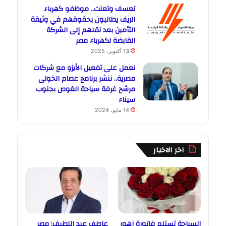
تعسف وتعنت.. موظفو كهرباء
الريف يطالبون بحقوقهم في وثيقة
التأمين بعد نقلهم إلى الشركة
القابضة لكهرباء مصر
13 أكتوبر، 2025
نعمل على تفعيل الأيزو مع شركات
مصرية.. ننشر برنامج عصام الخولى
مرشح غرفة سياحة الغوص بجنوب
سيناء
14 مايو، 2024
اخر الاخبار
السياحة تستلم فاتورة زهور
عاطف عبد اللطيف: مصر