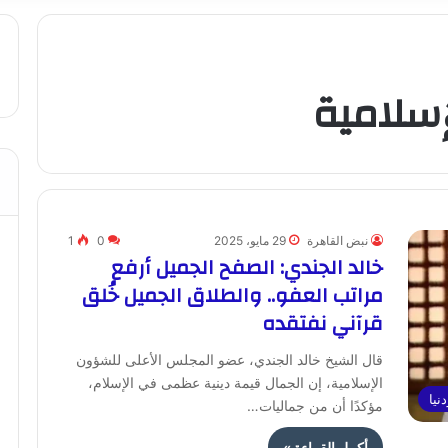
إسلامية
نبض القاهرة
29 مايو، 2025
0
1
خالد الجندي: الصفح الجميل أرفع
مراتب العفو.. والطلاق الجميل خُلق
قرآني نفتقده
قال الشيخ خالد الجندي، عضو المجلس الأعلى للشؤون
الإسلامية، إن الجمال قيمة دينية عظمى في الإسلام،
نيا
مؤكدًا أن من جماليات…
أكمل القراءة »