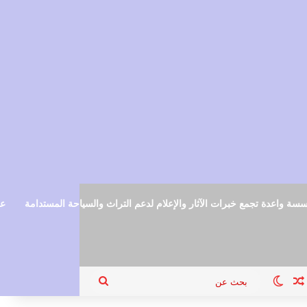
سة واعدة تجمع خبرات الآثار والإعلام لدعم التراث والسياحة المستدامة
عم
ام
جيل الدخول
مقال عشوائي
الوضع المظلم
بحث
عن