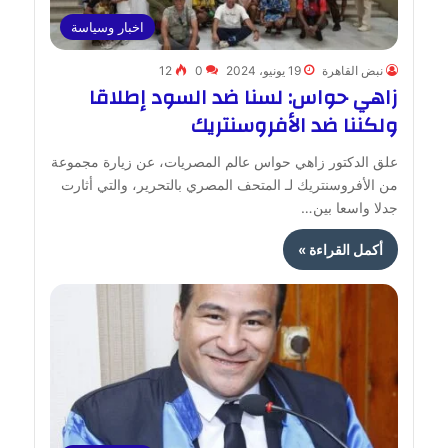
اخبار وسياسة
نبض القاهرة
19 يونيو، 2024
0
12
زاهي حواس: لسنا ضد السود إطلاقا
ولكننا ضد الأفروسنتريك
علق الدكتور زاهي حواس عالم المصريات، عن زيارة مجموعة
من الأفروسنتريك لـ المتحف المصري بالتحرير، والتي أثارت
جدلا واسعا بين…
أكمل القراءة »